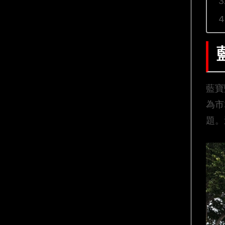
藍寶
為市
題。