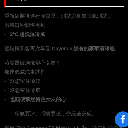
重新組裝後進行冷媒壓力測試與實際吹風測試，
出風口瞬間恢復到：
✅
2°C 超低溫冷風
駕駛與乘客再次享受
Cayenne 該有的豪華清涼感
。
蒸發器破洞像變心女友？
那速必威汽車就是：
✅ 幫您留住冷媒
✅ 幫您留住冷氣
✅
也順便幫您留住女友的心
——冷氣要冰、感情要穩，交給速必威。
如果您的 Cayenne E3 出現以下症狀，請立即檢查冷