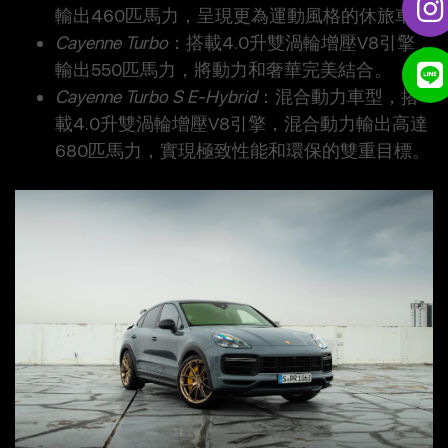
輸出460匹馬力，呈現更為運動風格的休旅車。
Cayenne Turbo
：搭載4.0升雙渦輪增壓V8引擎，
輸出550匹馬力，將動力和奢華完美結合。
Cayenne Turbo S E-Hybrid
：混合動力車型，搭
載4.0升雙渦輪增壓V8引擎，混合動力輸出高達
680匹馬力，實現極致性能和環保的雙重目標。