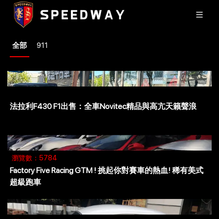
全部
911
法拉利F430 F1出售：全車Novitec精品與高亢天籟聲浪
瀏覽數：5784
Factory Five Racing GTM ! 挑起你對賽車的熱血! 稀有美式
超級跑車