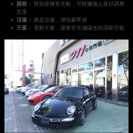
腰靠：
雙前座腰靠充氣，可根據個人喜好調整
支撐
頂篷：
麂皮頂篷，增添豪華感
天窗：
電動天窗，讓車室充滿陽光與清新空氣