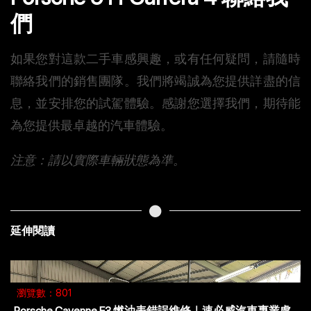
們
如果您對這款二手車感興趣，或有任何疑問，請隨時
聯絡我們的銷售團隊。我們將竭誠為您提供詳盡的信
息，並安排您的試駕體驗。感謝您選擇我們，期待能
為您提供最卓越的汽車體驗。
注意：請以實際車輛狀態為準。
延伸閱讀
瀏覽數：118
【法拉利458大保養】用力豹仕機油守護 9000rpm 的熱情