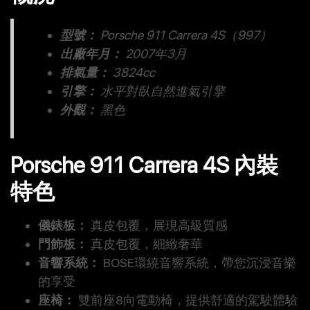
型號：
Porsche 911 Carrera 4S（997）
出廠年月：
2007年3月
排氣量：
3824cc
引擎：
水平對臥自然進氣引擎
外觀：
黑色
Porsche 911 Carrera 4S 內裝
特色
儀錶板：
真皮包覆，展現高級質感
門飾板：
真皮包覆，細緻奢華
音響系統：
BOSE環繞音響系統，帶您沉浸音樂
的享受
座椅：
雙前座8向電動椅，提供舒適的駕駛體驗