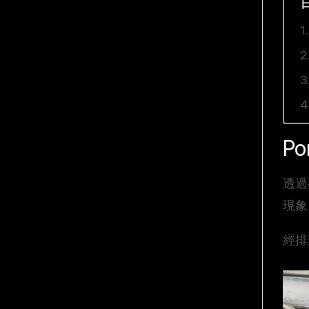
P
透過
現象
經排