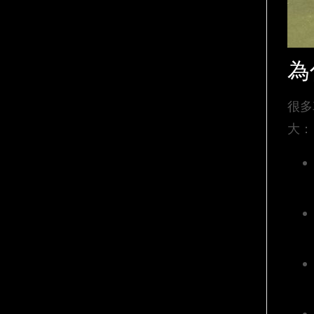
為
很多
大：