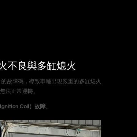
果：點火不良與多缸熄火
e）的故障碼，導致車輛出現嚴重的多缸熄火
無法正常運轉。
nition Coil）故障
。