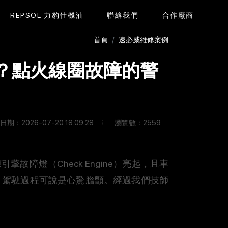
REPSOL 力豹仕機油
聯絡我們
合作廠商
首頁
速必威維修案例
動力喪失？點火線圈故障的警
瀏覽數：2559
期：2026-07-20 18:09:28
引擎故障燈（Check Engine）亮起，且車
，駕駛過程可說是心驚膽顫。經過我們技師