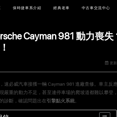
區
保時捷車系介紹
經典老車
中古車交流中心
orsche Cayman 981 
！
更新日
，速必威汽車接獲一輛 Cayman 981 進廠查修。車主反應
現嚴重的動力不足，甚至連停車場的爬坡道都難以攀登
的診斷，確認問題出在
引擎點火系統
。