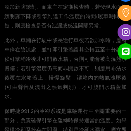
添加新防銹劑。而車主在定期檢查時，若發現水面持
續明顯下降或引擎到達工作溫度的時間(暖車時間)縮
短，則應檢查是否有洩漏或感溫開關異常。
此外，車輛在行駛中或長途行車後若欲加水時，應將
車停在陰涼處，並打開引擎蓋讓其空轉五至十分鐘，
俟引擎稍冷後才可開啟水箱，否則可能會被高溫熱水
燙傷；若引擎溫度仍高而非開啟不可，則應用布沾水
後覆在水箱蓋上，慢慢旋鬆，讓箱內的熱氣洩壓後
(可由聲音及洩出之熱氣判別)，才可旋開水箱蓋加
水。
保時捷991.2的冷卻系統是車輛運行中至關重要的一
部分，負責確保引擎在運轉時保持適當的溫度。如果
發現冷卻系統存在問題，特別是冷卻水漏水，應立即