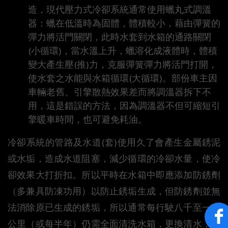
造，現代壓力式冷卻系統通常使用蠟丸式調溫
器：蠟在低溫時為固體，體積較小，藉由彈簧的
彈力將活門關閉，此時水套到水箱的通路關閉
(小循環)，當水溫上升，蠟溶化成液體時，體積
變大產生壓(推)力，克服彈簧彈力將活門打開，
使水套之水能與水箱循環(大循環)。部份車主因
車輛老舊、引擎散熱效果差而將調溫器拆下不
用，這是錯誤的方法，因為調溫器不但可縮短引
擎暖車時間，也可避免耗油。
冷卻系統的管路及水道(套)使用久了會產生金屬銹泥
或水垢，造成水道阻塞，減少循環的冷卻水量，使冷
卻效果大打折扣。所以平時在水箱中即應添加防銹劑
（多兼具防凍功用）以防止銹垢生成，但防銹劑並無
法消除原已生成的銹垢，所以通常每行駛八千至一萬
公里（或每半年）仍需全面清洗水箱，更換清水，並