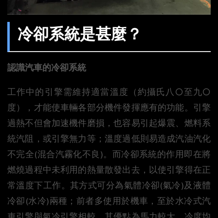
冷卻系統是甚麼？
認識汽車的冷卻系統
工作中的引擎需維持適當溫度（約攝氏八○至九○
度），才能使車輛各部分機件發揮應有的功能。引擎
過熱不但會加速機件磨損，也容易引起爆震、燃料系
統汽阻，或引擎無力等；溫度過低則易造成汽油汽化
不完全(混合汽霧化不良)。而冷卻系統的作用即在將
燃燒過程中未利用的熱量散發出去，以使引擎得在正
常溫度下工作。其方式可分為氣體冷卻(氣冷)及液體
冷卻(水冷)兩種；前者多使用於機車，至於水冷式汽
車引擎與氣冷引擎相較，其優點為馬力較大、冷度均