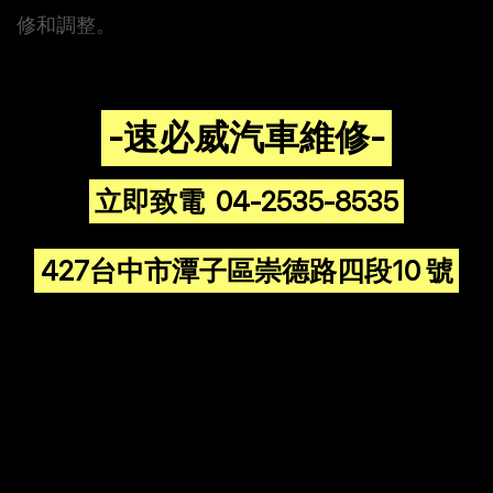
修和調整。
-速必威汽車維修-
立即致電 04-2535-8535
427台中市潭子區崇德路四段10 號