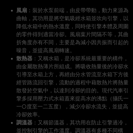
風扇
：裝於水泵前端，由皮帶帶動，動力來源為
曲軸，其功用是將空氣吸經水箱並吹向引擎，以
降低水箱中的熱水溫度，同時使引擎本體及周圍
的零件得到適當冷卻。風扇葉片間隔不等，其曲
折角度亦有不同，主要是為減小因共振而引起的
噪音，並提高風扇轉速。
散熱器
：又稱水箱，是冷卻系統最重要的構件，
由金屬散熱薄片所組成。將吸收熱量後的冷卻水
引導至水箱上方，再經由分水管流至水箱下方後
經管路流回引擎，流動的過程中藉散熱片將熱量
散發於空氣中，以達到冷卻的目的。現代汽車引
擎多採用壓力式水箱蓋來提高水的沸點（攝氏一
一○度至一二五度），減少冷卻水流失，並提高
冷卻效率。
調溫器
：又稱節溫器，其功用在防止引擎過冷，
並控制引擎的工作溫度。調溫器有多種不同構